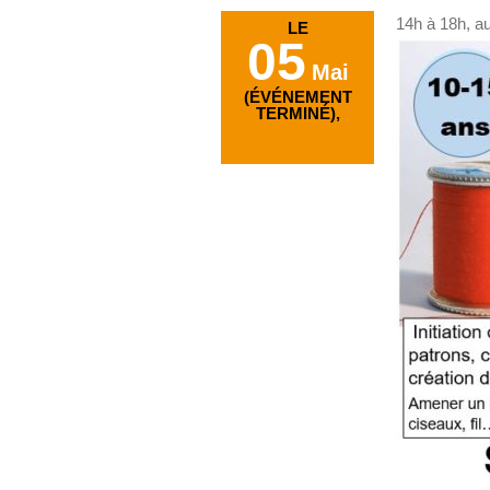
14h à 18h, au
LE
05
Mai
(ÉVÉNEMENT
TERMINÉ),