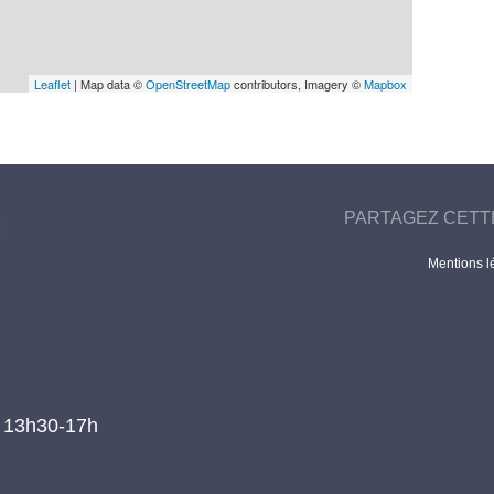
Leaflet
| Map data ©
OpenStreetMap
contributors, Imagery ©
Mapbox
PARTAGEZ CETT
Mentions l
t 13h30-17h