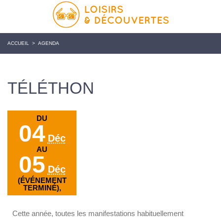
ACCUEIL
>
AGENDA
TÉLÉTHON
DU
04
Déc
AU
05
Déc
(ÉVÉNEMENT
TERMINÉ),
Cette année, toutes les manifestations habituellement