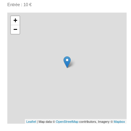
Entrée : 10 €
+
−
Leaflet
| Map data ©
OpenStreetMap
contributors, Imagery ©
Mapbox