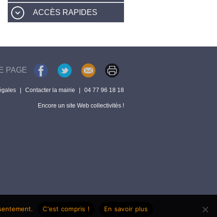
ACCÈS RAPIDES
E PAGE
égales
|
Contacter la mairie
|
04 77 96 18 18
Encore un site Web collectivités !
nsentement.
C'est compris !
En savoir plus