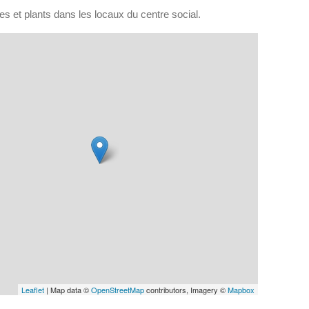
es et plants dans les locaux du centre social.
Leaflet
| Map data ©
OpenStreetMap
contributors, Imagery ©
Mapbox