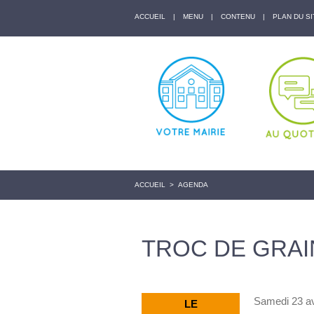
ACCUEIL
|
MENU
|
CONTENU
|
PLAN DU SI
ACCUEIL
>
AGENDA
TROC DE GRAI
Samedi 23 avr
LE