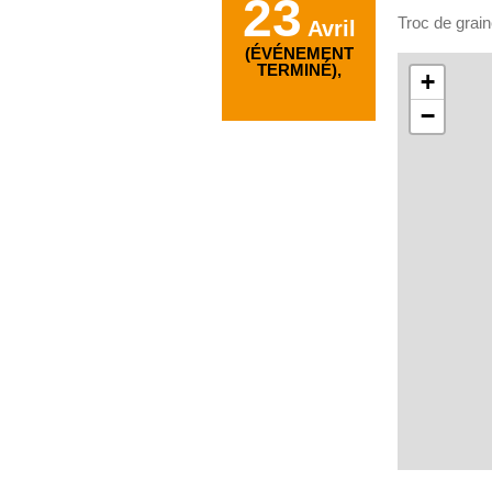
23
Troc de grain
Avril
(ÉVÉNEMENT
TERMINÉ),
+
−