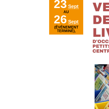
23
Sept
AU
26
Sept
(ÉVÉNEMENT
TERMINÉ),