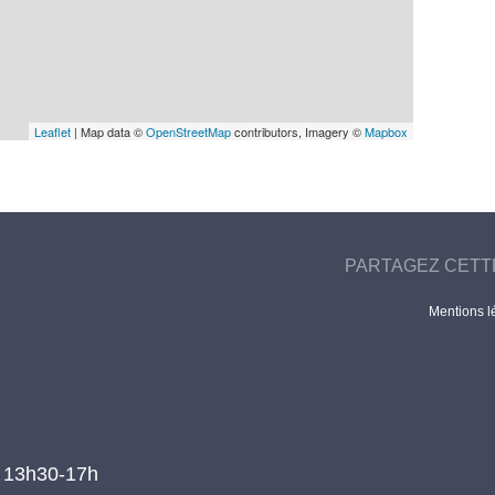
Leaflet
| Map data ©
OpenStreetMap
contributors, Imagery ©
Mapbox
PARTAGEZ CETT
Mentions l
t 13h30-17h