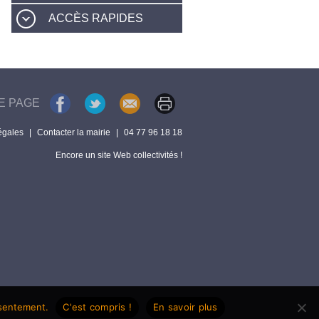
ACCÈS RAPIDES
E PAGE
égales
|
Contacter la mairie
|
04 77 96 18 18
Encore un site Web collectivités !
nsentement.
C'est compris !
En savoir plus