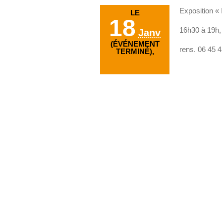
Exposition « I
LE
18
16h30 à 19h, 
Janv
(ÉVÉNEMENT
rens. 06 45 
TERMINÉ),