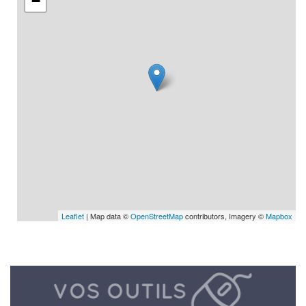
−
Leaflet
| Map data ©
OpenStreetMap
contributors, Imagery ©
Mapbox