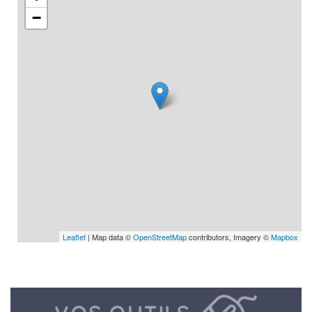
−
Leaflet
| Map data ©
OpenStreetMap
contributors, Imagery ©
Mapbox