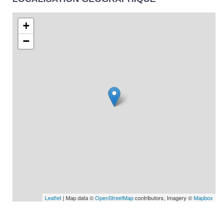
+
−
Leaflet
| Map data ©
OpenStreetMap
contributors, Imagery ©
Mapbox