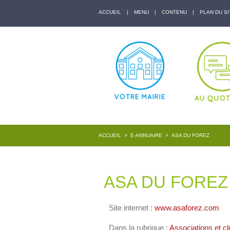
ACCUEIL
|
MENU
|
CONTENU
|
PLAN DU SI
ACCUEIL
>
E-ANNUAIRE
>
ASA DU FOREZ
ASA DU FOREZ
Site internet :
www.asaforez.com
Dans la rubrique :
Associations et cl