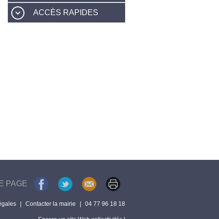
ACCÈS RAPIDES
E PAGE
égales
|
Contacter la mairie
|
04 77 96 18 18