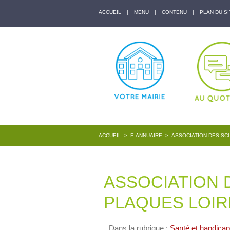
ACCUEIL
|
MENU
|
CONTENU
|
PLAN DU SI
ACCUEIL
>
E-ANNUAIRE
>
ASSOCIATION DES SC
ASSOCIATION 
PLAQUES LOIR
Dans la rubrique :
Santé et handicap