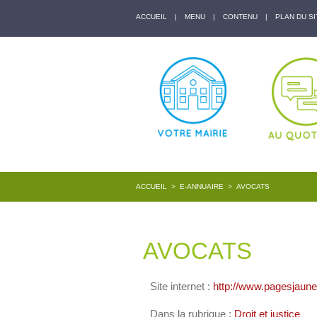
ACCUEIL
|
MENU
|
CONTENU
|
PLAN DU SI
ACCUEIL
>
E-ANNUAIRE
>
AVOCATS
AVOCATS
Site internet :
http://www.pagesjaune
Dans la rubrique :
Droit et justice