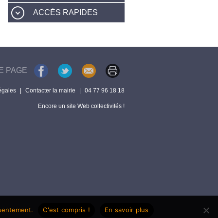
ACCÈS RAPIDES
E PAGE
égales
|
Contacter la mairie
|
04 77 96 18 18
Encore un site Web collectivités !
nsentement.
C'est compris !
En savoir plus