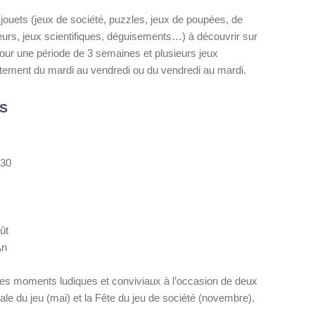
jouets (jeux de société, puzzles, jeux de poupées, de
eurs, jeux scientifiques, déguisements…) à découvrir sur
our une période de 3 semaines et plusieurs jeux
tement du mardi au vendredi ou du vendredi au mardi.
S
h30
ût
An
es moments ludiques et conviviaux à l’occasion de deux
le du jeu (mai) et la Fête du jeu de société (novembre).