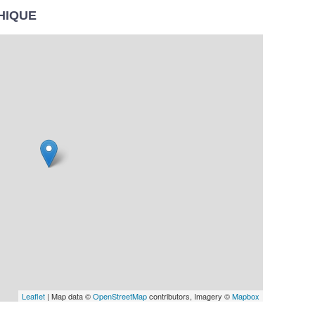
HIQUE
Leaflet
| Map data ©
OpenStreetMap
contributors, Imagery ©
Mapbox