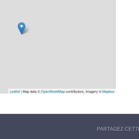
Leaflet
| Map data ©
OpenStreetMap
contributors, Imagery ©
Mapbox
PARTAGEZ CETT