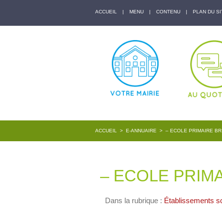
ACCUEIL
|
MENU
|
CONTENU
|
PLAN DU SI
ACCUEIL
>
E-ANNUAIRE
>
– ECOLE PRIMAIRE BR
– ECOLE PRIMA
Dans la rubrique :
Établissements sc