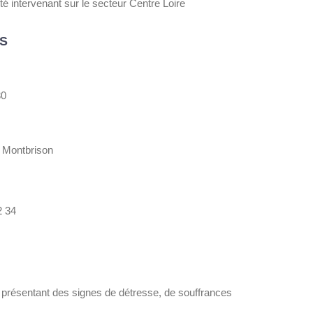
té intervenant sur le secteur Centre Loire
S
30
e Montbrison
2 34
, présentant des signes de détresse, de souffrances