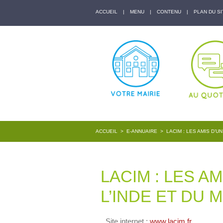
ACCUEIL
|
MENU
|
CONTENU
|
PLAN DU SI
ACCUEIL
>
E-ANNUAIRE
>
LACIM : LES AMIS D’U
LACIM : LES A
L’INDE ET DU
Site internet :
www.lacim.fr