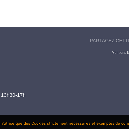
PARTAGEZ CETT
Mentions l
t 13h30-17h
 n'utilise que des Cookies strictement nécessaires et exemptés de co