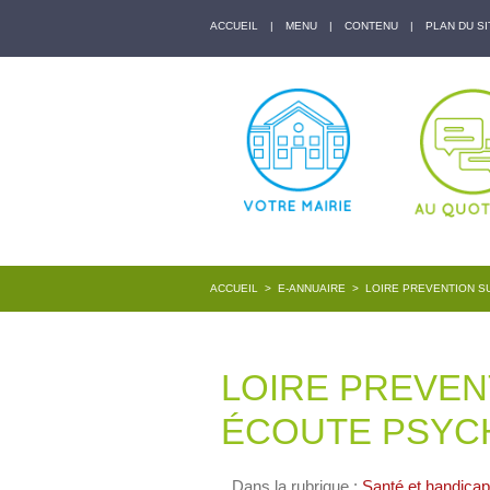
ACCUEIL
|
MENU
|
CONTENU
|
PLAN DU SI
ACCUEIL
>
E-ANNUAIRE
>
LOIRE PREVENTION S
LOIRE PREVENT
ÉCOUTE PSYC
Dans la rubrique :
Santé et handicap