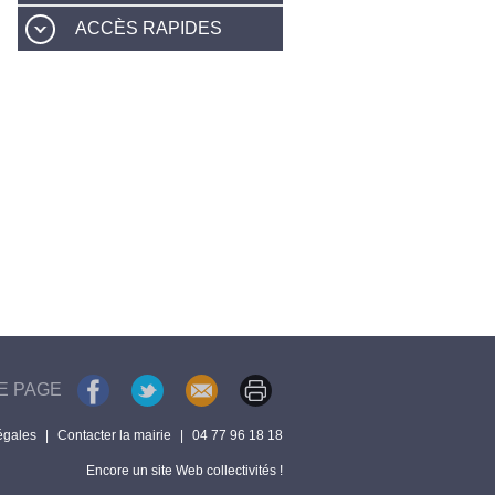
ACCÈS RAPIDES
E PAGE
égales
|
Contacter la mairie
|
04 77 96 18 18
Encore un site Web collectivités !