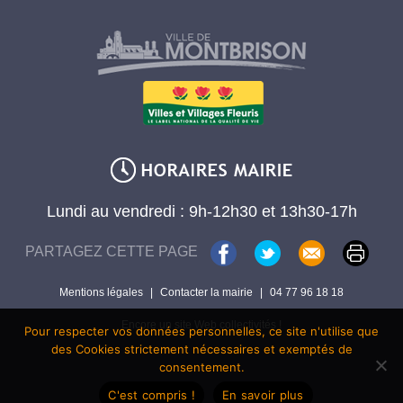
Lundi au vendredi : 9h-12h30 et 13h30-17h
PARTAGEZ CETTE PAGE
Mentions légales
|
Contacter la mairie
|
04 77 96 18 18
Encore un site Web collectivités !
Pour respecter vos données personnelles, ce site n'utilise que
des Cookies strictement nécessaires et exemptés de
consentement.
C'est compris !
En savoir plus