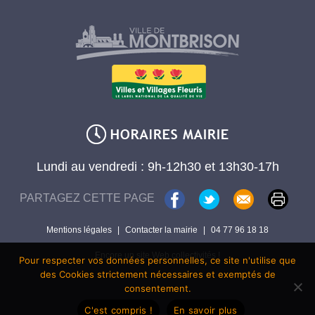
Lundi au vendredi : 9h-12h30 et 13h30-17h
PARTAGEZ CETTE PAGE
Mentions légales
|
Contacter la mairie
|
04 77 96 18 18
Encore un site Web collectivités !
Pour respecter vos données personnelles, ce site n'utilise que
des Cookies strictement nécessaires et exemptés de
consentement.
C'est compris !
En savoir plus