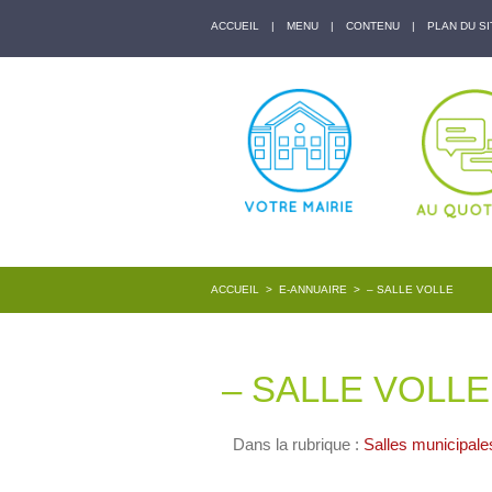
ACCUEIL
|
MENU
|
CONTENU
|
PLAN DU SI
ACCUEIL
>
E-ANNUAIRE
>
– SALLE VOLLE
– SALLE VOLLE
Dans la rubrique :
Salles municipale