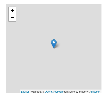
+
−
Leaflet
| Map data ©
OpenStreetMap
contributors, Imagery ©
Mapbox