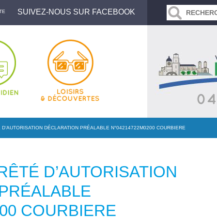
SUIVEZ-NOUS SUR FACEBOOK
TE
É D’AUTORISATION DÉCLARATION PRÉALABLE N°04214722M0200 COURBIERE
RRÊTÉ D’AUTORISATION
 PRÉALABLE
200 COURBIERE