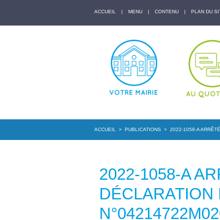
ACCUEIL
|
MENU
|
CONTENU
|
PLAN DU SI
ACCUEIL
>
PUBLICATIONS
>
2022-1058-A ARRÊT
2022-1058-A A
DÉCLARATION
N°04214722M0