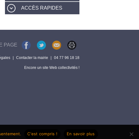
ACCÈS RAPIDES
E PAGE
égales
|
Contacter la mairie
|
04 77 96 18 18
Encore un site Web collectivités !
nsentement.
C'est compris !
En savoir plus