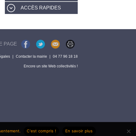
ACCÈS RAPIDES
E PAGE
égales
|
Contacter la mairie
|
04 77 96 18 18
Encore un site Web collectivités !
nsentement.
C'est compris !
En savoir plus