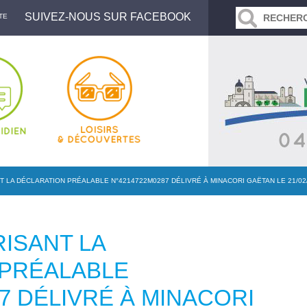
SUIVEZ-NOUS SUR FACEBOOK
TE
 LA DÉCLARATION PRÉALABLE N°4214722M0287 DÉLIVRÉ À MINACORI GAËTAN LE 21/02
ISANT LA
 PRÉALABLE
7 DÉLIVRÉ À MINACORI