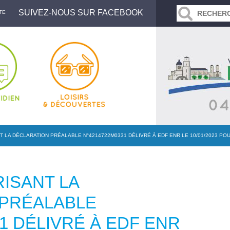
SUIVEZ-NOUS SUR FACEBOOK
TE
 LA DÉCLARATION PRÉALABLE N°4214722M0331 DÉLIVRÉ À EDF ENR LE 10/01/2023 PO
ISANT LA
 PRÉALABLE
1 DÉLIVRÉ À EDF ENR