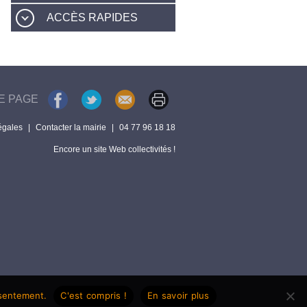
ACCÈS RAPIDES
E PAGE
égales
|
Contacter la mairie
|
04 77 96 18 18
Encore un site Web collectivités !
nsentement.
C'est compris !
En savoir plus