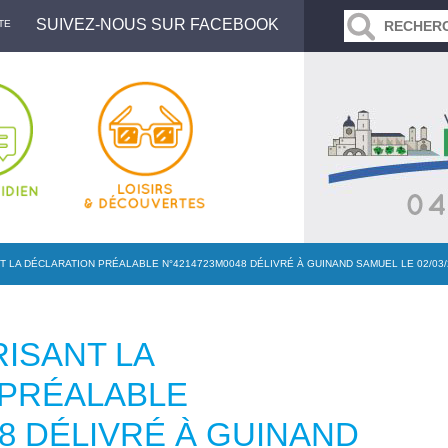
SUIVEZ-NOUS SUR FACEBOOK
TE
 LA DÉCLARATION PRÉALABLE N°4214723M0048 DÉLIVRÉ À GUINAND SAMUEL LE 02/03/
ISANT LA
 PRÉALABLE
8 DÉLIVRÉ À GUINAND