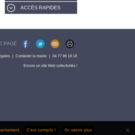
ACCÈS RAPIDES
E PAGE
égales
|
Contacter la mairie
|
04 77 96 18 18
Encore un site Web collectivités !
nsentement.
C'est compris !
En savoir plus