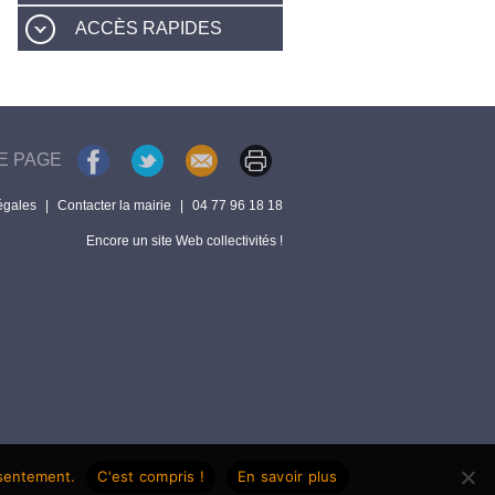
ACCÈS RAPIDES
E PAGE
égales
|
Contacter la mairie
|
04 77 96 18 18
Encore un site Web collectivités !
nsentement.
C'est compris !
En savoir plus