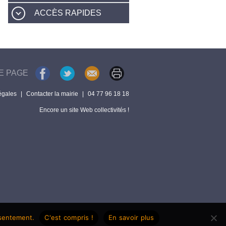
ACCÈS RAPIDES
E PAGE
égales
|
Contacter la mairie
|
04 77 96 18 18
Encore un site Web collectivités !
nsentement.
C'est compris !
En savoir plus