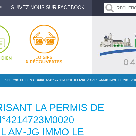
SUIVEZ-NOUS SUR FACEBOOK
TE
 LA PERMIS DE CONSTRUIRE N°4214723M0020 DÉLIVRÉ À SARL AM-JG IMMO LE 20/06/
ISANT LA PERMIS DE
°4214723M0020
L AM-JG IMMO LE