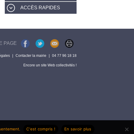
ACCÈS RAPIDES
E PAGE
égales
|
Contacter la mairie
|
04 77 96 18 18
Encore un site Web collectivités !
nsentement.
C'est compris !
En savoir plus