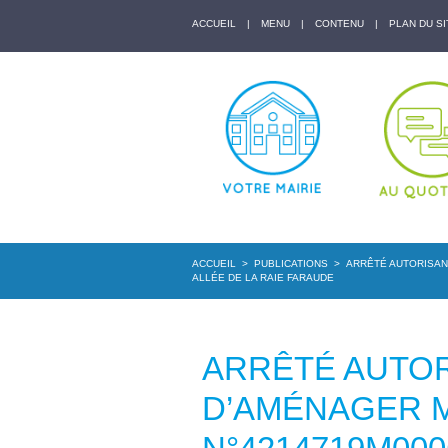
ACCUEIL
|
MENU
|
CONTENU
|
PLAN DU SI
ACCUEIL
>
PUBLICATIONS
>
ARRÊTÉ AUTORISANT
ALLÉE DE LA RAIE FARAUDE
ARRÊTÉ AUTOR
D’AMÉNAGER M