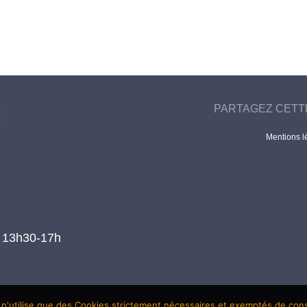
PARTAGEZ CETT
Mentions l
t 13h30-17h
 n'utilise que des Cookies strictement nécessaires et exemptés de co