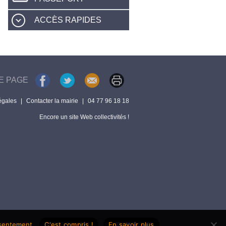
ACCÈS RAPIDES
E PAGE
égales
|
Contacter la mairie
|
04 77 96 18 18
Encore un site Web collectivités !
nsentement.
C'est compris !
En savoir plus