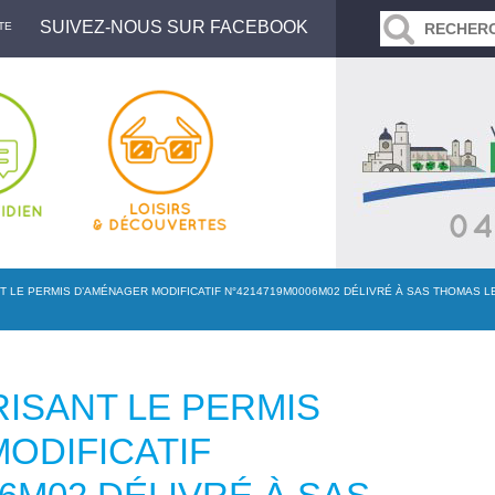
SUIVEZ-NOUS SUR FACEBOOK
TE
 LE PERMIS D’AMÉNAGER MODIFICATIF N°4214719M0006M02 DÉLIVRÉ À SAS THOMAS LE
ISANT LE PERMIS
ODIFICATIF