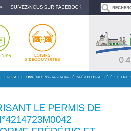
SUIVEZ-NOUS SUR FACEBOOK
TE
 LE PERMIS DE CONSTRUIRE N°4214723M0042 DÉLIVRÉ À DELORME FRÉDÉRIC ET MARIE-
ISANT LE PERMIS DE
°4214723M0042