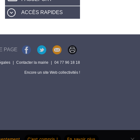
ACCÈS RAPIDES
E PAGE
égales
|
Contacter la mairie
|
04 77 96 18 18
Encore un site Web collectivités !
nsentement.
C'est compris !
En savoir plus