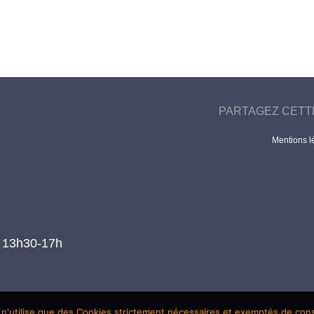
PARTAGEZ CETT
Mentions l
t 13h30-17h
 n'utilise que des Cookies strictement nécessaires et exemptés de co