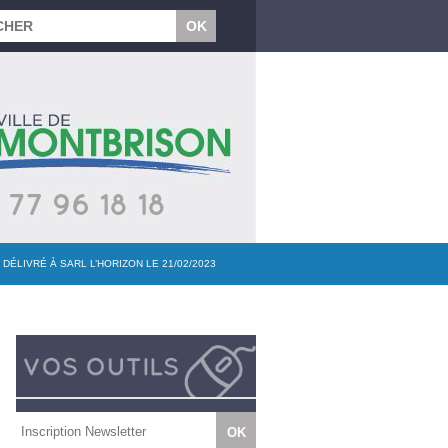
DÉLIVRÉ À SARL L’HORIZON LE 21/02/2023