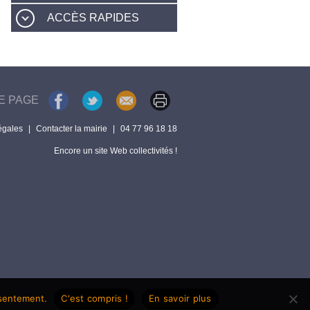
ACCÈS RAPIDES
E PAGE
égales
|
Contacter la mairie
|
04 77 96 18 18
Encore un site Web collectivités !
nsentement.
C'est compris !
En savoir plus