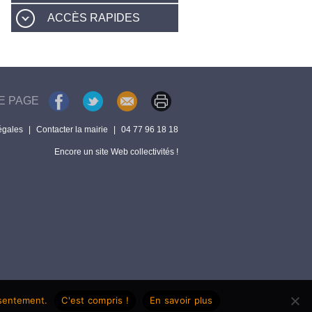
ACCÈS RAPIDES
E PAGE
égales
|
Contacter la mairie
|
04 77 96 18 18
Encore un site Web collectivités !
nsentement.
C'est compris !
En savoir plus