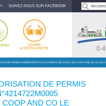
SUIVEZ-NOUS SUR FACEBOOK
TE
TION DE PERMIS D’AMÉNAGER N°4214722M0005 DÉLIVRÉ À SAS COOP AND CO LE 15/12/
ORISATION DE PERMIS
°4214722M0005
S COOP AND CO LE