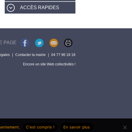
ACCÈS RAPIDES
E PAGE
égales
|
Contacter la mairie
|
04 77 96 18 18
Encore un site Web collectivités !
nsentement.
C'est compris !
En savoir plus