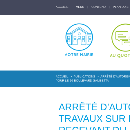
ACCUEIL
|
MENU
|
CONTENU
|
PLAN DU SI
ACCUEIL
>
PUBLICATIONS
>
ARRÊTÉ D’AUTORISA
POUR LE 26 BOULEVARD GAMBETTA
ARRÊTÉ D’AUT
TRAVAUX SUR 