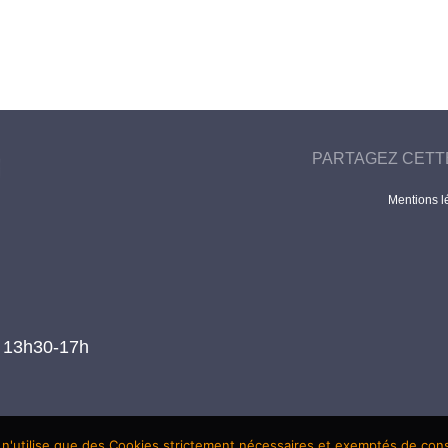
PARTAGEZ CETT
Mentions l
t 13h30-17h
 n'utilise que des Cookies strictement nécessaires et exemptés de co