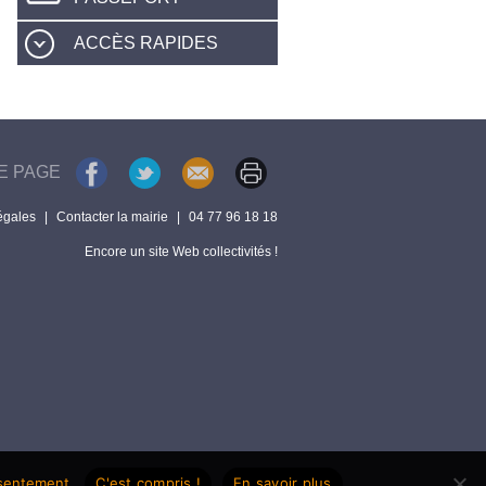
ACCÈS RAPIDES
E PAGE
égales
|
Contacter la mairie
|
04 77 96 18 18
Encore un site Web collectivités !
nsentement.
C'est compris !
En savoir plus