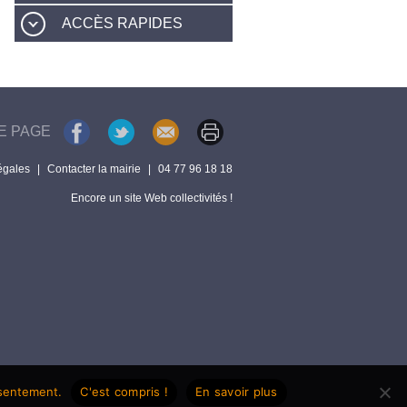
ACCÈS RAPIDES
E PAGE
égales
|
Contacter la mairie
|
04 77 96 18 18
Encore un site Web collectivités !
nsentement.
C'est compris !
En savoir plus