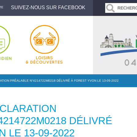
SUIVEZ-NOUS SUR FACEBOOK
TE
TION PRÉALABLE N°4214722M0218 DÉLIVRÉ À FOREST YVON LE 13-09-2022
ÉCLARATION
4214722M0218 DÉLIVRÉ
 LE 13-09-2022