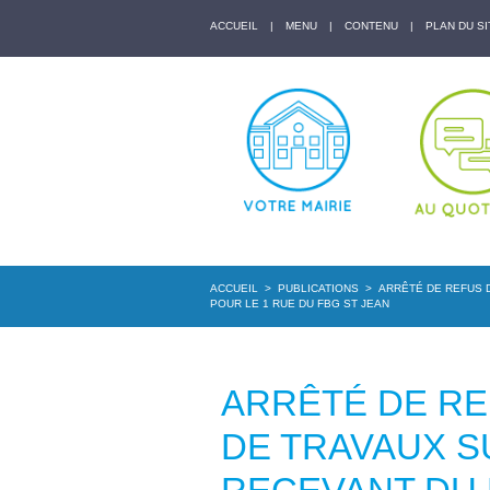
ACCUEIL
|
MENU
|
CONTENU
|
PLAN DU SI
ACCUEIL
>
PUBLICATIONS
>
ARRÊTÉ DE REFUS D
POUR LE 1 RUE DU FBG ST JEAN
ARRÊTÉ DE RE
DE TRAVAUX S