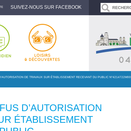
SUIVEZ-NOUS SUR FACEBOOK
TE
’AUTORISATION DE TRAVAUX SUR ÉTABLISSEMENT RECEVANT DU PUBLIC N°4214722M0058
FUS D’AUTORISATION
UR ÉTABLISSEMENT