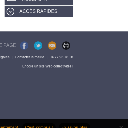
ACCÈS RAPIDES
E PAGE
égales
|
Contacter la mairie
|
04 77 96 18 18
Encore un site Web collectivités !
nsentement.
C'est compris !
En savoir plus