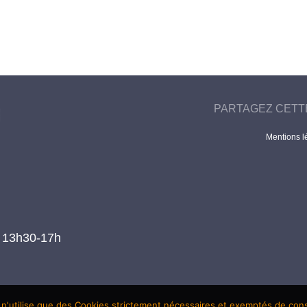
PARTAGEZ CETT
Mentions l
t 13h30-17h
 n'utilise que des Cookies strictement nécessaires et exemptés de co