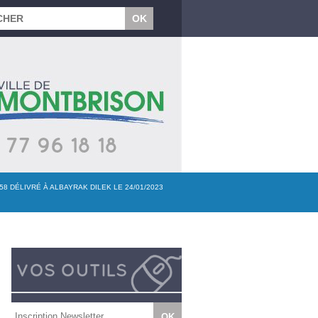
 DÉLIVRÉ À ALBAYRAK DILEK LE 24/01/2023