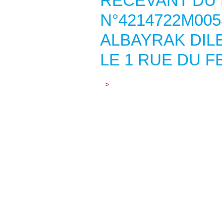
RECEVANT DU 
N°4214722M005
ALBAYRAK DILE
LE 1 RUE DU F
>