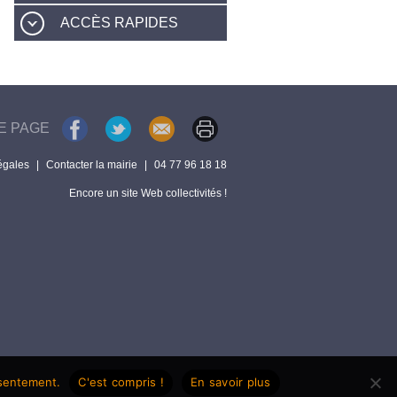
ACCÈS RAPIDES
E PAGE
égales
|
Contacter la mairie
|
04 77 96 18 18
Encore un site Web collectivités !
nsentement.
C'est compris !
En savoir plus