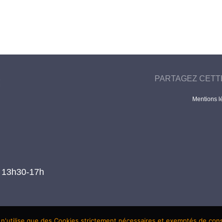
PARTAGEZ CETT
Mentions l
t 13h30-17h
 n'utilise que des Cookies strictement nécessaires et exemptés de co