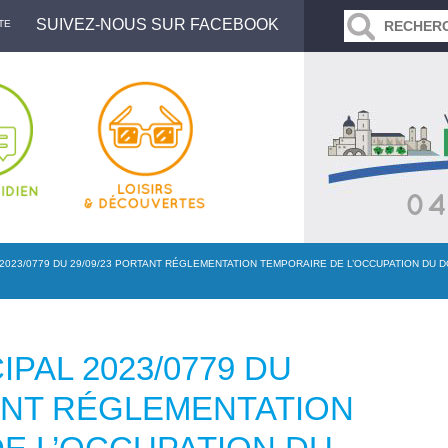
SUIVEZ-NOUS SUR FACEBOOK
TE
2023/0779 DU 29/09/23 PORTANT RÉGLEMENTATION TEMPORAIRE DE L’OCCUPATION DU D
PAL 2023/0779 DU
TANT RÉGLEMENTATION