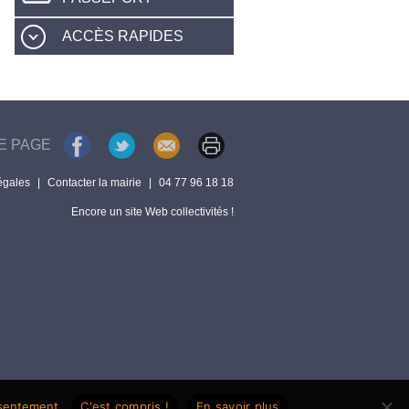
ACCÈS RAPIDES
E PAGE
égales
|
Contacter la mairie
|
04 77 96 18 18
Encore un site Web collectivités !
nsentement.
C'est compris !
En savoir plus