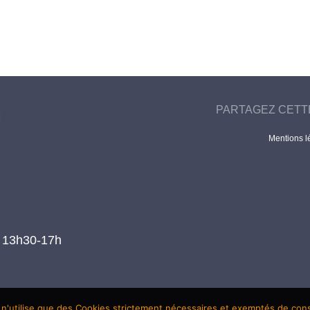
PARTAGEZ CETT
Mentions l
t 13h30-17h
 n'utilise que des Cookies strictement nécessaires et exemptés de co