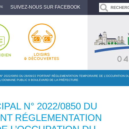
SUIVEZ-NOUS SUR FACEBOOK
TE
N° 2022/0850 DU 28/09/22 PORTANT RÉGLEMENTATION TEMPORAIRE DE L’OCCUPATION D
U DOMAINE PUBLIC 9 BOULEVARD DE LA PRÉFECTURE
PAL N° 2022/0850 DU
TANT RÉGLEMENTATION