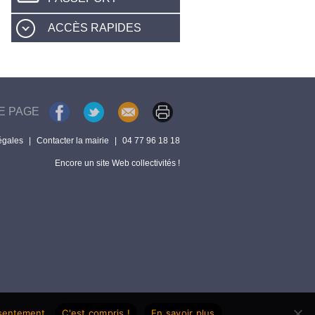
ACCÈS RAPIDES
E PAGE
égales
|
Contacter la mairie
|
04 77 96 18 18
Encore un site Web collectivités !
nsentement.
C'est compris !
En savoir plus