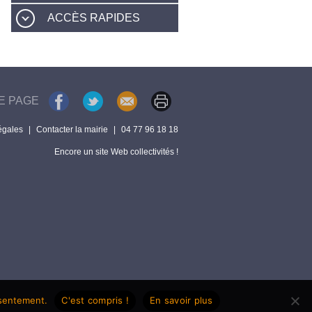
ACCÈS RAPIDES
E PAGE
égales
|
Contacter la mairie
|
04 77 96 18 18
Encore un site Web collectivités !
nsentement.
C'est compris !
En savoir plus