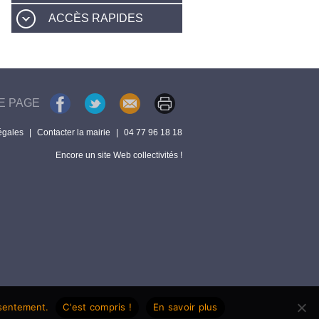
ACCÈS RAPIDES
E PAGE
égales
|
Contacter la mairie
|
04 77 96 18 18
Encore un site Web collectivités !
nsentement.
C'est compris !
En savoir plus