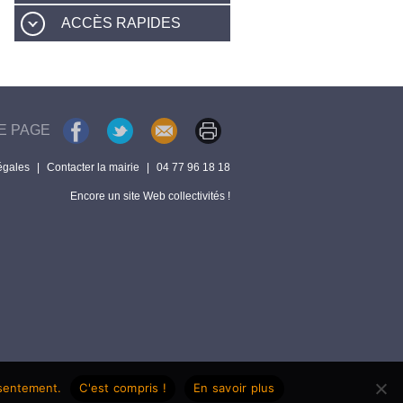
ACCÈS RAPIDES
E PAGE
égales
|
Contacter la mairie
|
04 77 96 18 18
Encore un site Web collectivités !
nsentement.
C'est compris !
En savoir plus