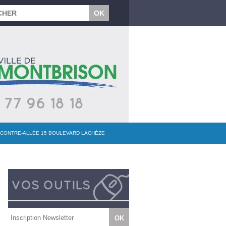
T CONTRE-ALLÉE 15 BOULEVARD LACHÈZE