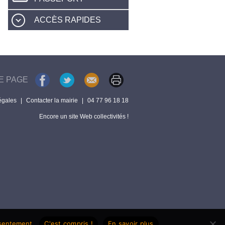
ACCÈS RAPIDES
E PAGE
égales
|
Contacter la mairie
|
04 77 96 18 18
Encore un site Web collectivités !
nsentement.
C'est compris !
En savoir plus