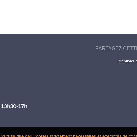
PARTAGEZ CETT
Mentions l
t 13h30-17h
 n'utilise que des Cookies strictement nécessaires et exemptés de co