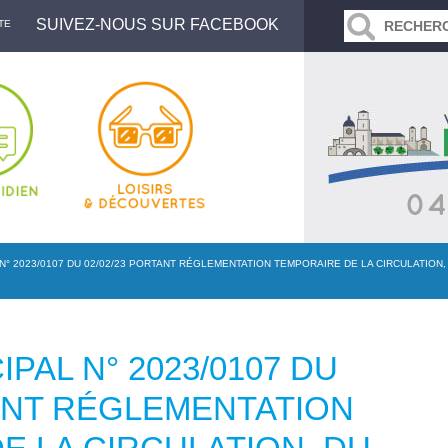
SUIVEZ-NOUS SUR FACEBOOK
TE
N° 2023/0107 DU 02/02/23 PORTANT RÉGLEMENTATION TEMPORAIRE DE LA CIRCULATION,
PAL N° 2023/0107 DU
TANT RÉGLEMENTATION