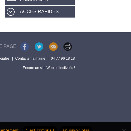
ACCÈS RAPIDES
E PAGE
égales
|
Contacter la mairie
|
04 77 96 18 18
Encore un site Web collectivités !
nsentement.
C'est compris !
En savoir plus