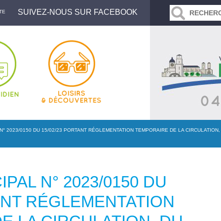
SUIVEZ-NOUS SUR FACEBOOK
TE
N° 2023/0150 DU 15/02/23 PORTANT RÉGLEMENTATION TEMPORAIRE DE LA CIRCULATION,
PAL N° 2023/0150 DU
TANT RÉGLEMENTATION