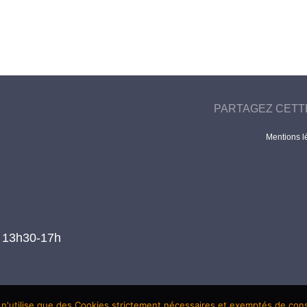
PARTAGEZ CETT
Mentions l
t 13h30-17h
 n'utilise que des Cookies strictement nécessaires et exemptés de co