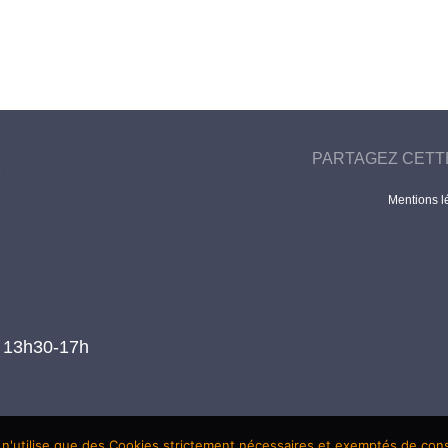
PARTAGEZ CETT
Mentions l
t 13h30-17h
 n'utilise que des Cookies strictement nécessaires et exemptés de co