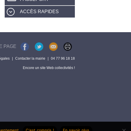
ACCÈS RAPIDES
E PAGE
égales
|
Contacter la mairie
|
04 77 96 18 18
Encore un site Web collectivités !
nsentement.
C'est compris !
En savoir plus