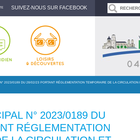
SUIVEZ-NOUS SUR FACEBOOK
TE
N° 2023/0189 DU 28/02/23 PORTANT RÉGLEMENTATION TEMPORAIRE DE LA CIRCULATION
PAL N° 2023/0189 DU
TANT RÉGLEMENTATION