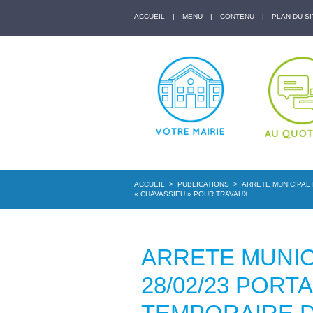
ACCUEIL
|
MENU
|
CONTENU
|
PLAN DU SI
ACCUEIL
>
PUBLICATIONS
>
ARRETE MUNICIPAL 
« CHAVASSIEU » POUR TRAVAUX
ARRETE MUNICI
28/02/23 POR