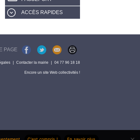
ACCÈS RAPIDES
E PAGE
égales
|
Contacter la mairie
|
04 77 96 18 18
Encore un site Web collectivités !
nsentement.
C'est compris !
En savoir plus