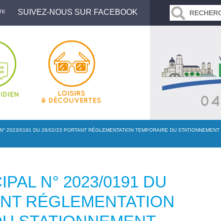
SUIVEZ-NOUS SUR FACEBOOK
TE
N° 2023/0191 DU 28/02/23 PORTANT RÉGLEMENTATION TEMPORAIRE DU STATIONNEMENT
PAL N° 2023/0191 DU
TANT RÉGLEMENTATION