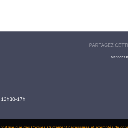
PARTAGEZ CETT
Mentions l
t 13h30-17h
 n'utilise que des Cookies strictement nécessaires et exemptés de co