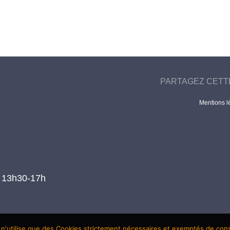
PARTAGEZ CETT
Mentions l
t 13h30-17h
 n'utilise que des Cookies strictement nécessaires et exemptés de co