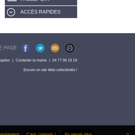
ACCÈS RAPIDES
E PAGE
égales
|
Contacter la mairie
|
04 77 96 18 18
Encore un site Web collectivités !
nsentement.
C'est compris !
En savoir plus