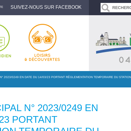
SUIVEZ-NOUS SUR FACEBOOK
TE
N° 2023/0249 EN DATE DU 14/03/23 PORTANT RÉGLEMENTATION TEMPORAIRE DU STATIO
PAL N° 2023/0249 EN
/23 PORTANT