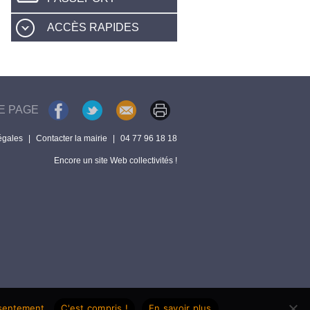
ACCÈS RAPIDES
E PAGE
égales
|
Contacter la mairie
|
04 77 96 18 18
Encore un site Web collectivités !
nsentement.
C'est compris !
En savoir plus