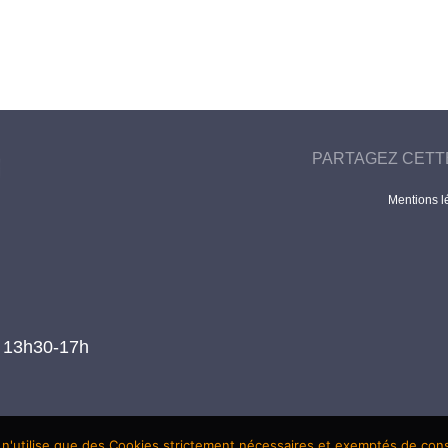
PARTAGEZ CETT
Mentions l
t 13h30-17h
 n'utilise que des Cookies strictement nécessaires et exemptés de co