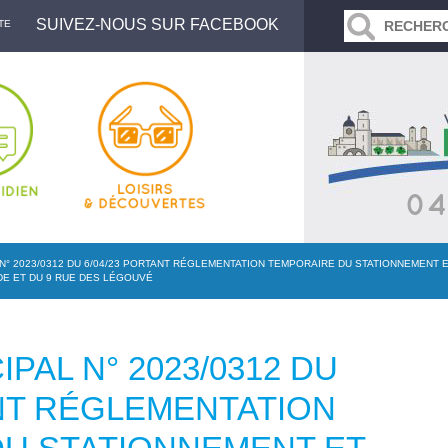
SUIVEZ-NOUS SUR FACEBOOK
TE
N° 2023/0312 DU 6/04/23 PORTANT RÉGLEMENTATION TEMPORAIRE DU STATIONNEMENT 
DE ET DU 9 RUE DES LÉGOUVÉ
PAL N° 2023/0312 DU
ANT RÉGLEMENTATION