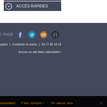
ACCÈS RAPIDES
E PAGE
égales
|
Contacter la mairie
|
04 77 96 18 18
Encore un site Web collectivités !
nsentement.
C'est compris !
En savoir plus