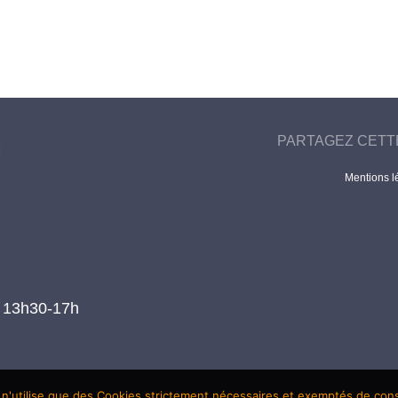
PARTAGEZ CETT
Mentions l
t 13h30-17h
 n'utilise que des Cookies strictement nécessaires et exemptés de co