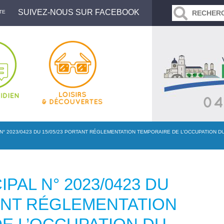
SUIVEZ-NOUS SUR FACEBOOK
TE
N° 2023/0423 DU 15/05/23 PORTANT RÉGLEMENTATION TEMPORAIRE DE L’OCCUPATION D
PAL N° 2023/0423 DU
TANT RÉGLEMENTATION