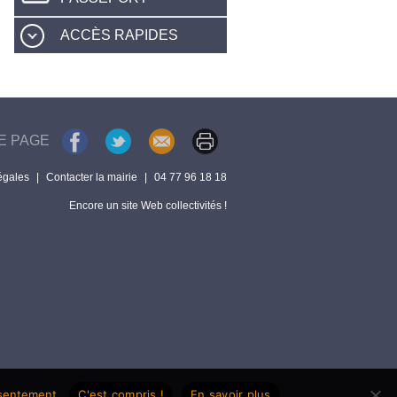
ACCÈS RAPIDES
E PAGE
égales
|
Contacter la mairie
|
04 77 96 18 18
Encore un site Web collectivités !
nsentement.
C'est compris !
En savoir plus